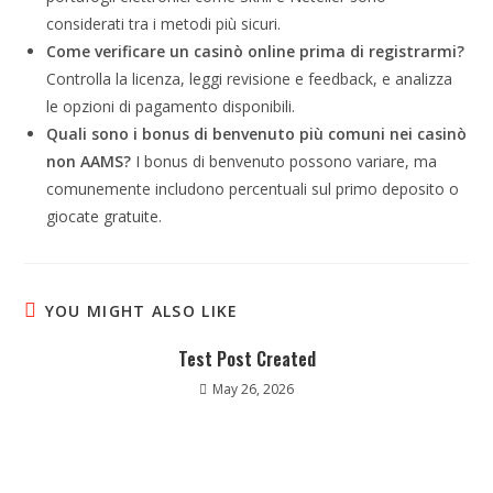
considerati tra i metodi più sicuri.
Come verificare un casinò online prima di registrarmi?
Controlla la licenza, leggi revisione e feedback, e analizza
le opzioni di pagamento disponibili.
Quali sono i bonus di benvenuto più comuni nei casinò
non AAMS?
I bonus di benvenuto possono variare, ma
comunemente includono percentuali sul primo deposito o
giocate gratuite.
YOU MIGHT ALSO LIKE
Test Post Created
May 26, 2026