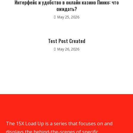
Интерфейс и удобство в онлайн казино Пинко: что
ожидать?
May 25, 2026
Test Post Created
May 26, 2026
The 15X Load Up is a series that focuses on and
displays the behind-the-scenes of specific