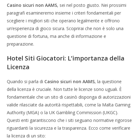
Casino sicuri non AAMS
, sei nel posto giusto. Nei prossimi
paragrafi esamineremo insieme i criteri fondamentali per
scegliere i migliori siti che operano legalmente e offrono
un’esperienza di gioco sicura. Scoprirai che non è solo una
questione di fortuna, ma anche di informazione e
preparazione.
Hotel Siti Giocatori: L’importanza della
Licenza
Quando si parla di
Casino sicuri non AAMS
, la questione
della licenza è cruciale. Non tutte le licenze sono uguali. È
fondamentale che un sito di casinò disponga di autorizzazioni
valide rilasciate da autorità rispettabili, come la Malta Gaming
Authority (MGA) o la UK Gambling Commission (UKGC).
Questi enti garantiscono che i siti seguano normative rigorose
riguardanti la sicurezza e la trasparenza. Ecco come verificare
la licenza di un sito: