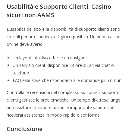
Usabilità e Supporto Clienti: Casino
sicuri non AAMS
L’usabilità del sito e la disponibilità di supporto clienti sono
cruciali per un’esperienza di gioco positiva. Un buon casinò
online deve avere:
Un layout intuitivo e facile da navigare.
Un servizio clienti disponibile 24 ore su 24 via chat o
telefono.
FAQ esaustive che rispondano alle domande più comuni.
Controlla le recensioni nel complesso su come il supporto
clienti gestisce le problematiche. Un tempo di attesa lungo
può risultare frustrante, quindi è importante sapere che
riceverai assistenza in modo rapido e conforme.
Conclusione