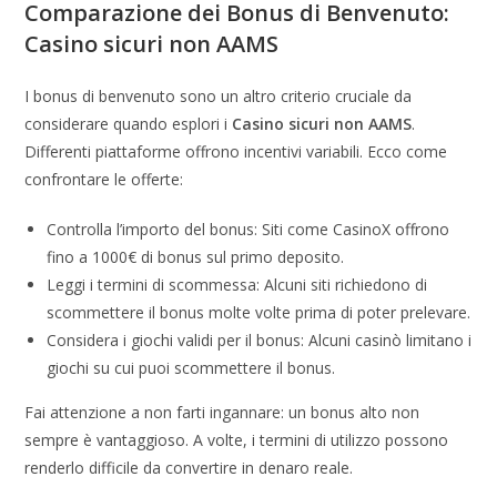
Comparazione dei Bonus di Benvenuto
:
Casino sicuri non AAMS
I bonus di benvenuto sono un altro criterio cruciale da
considerare quando esplori i
Casino sicuri non AAMS
.
Differenti piattaforme offrono incentivi variabili. Ecco come
confrontare le offerte:
Controlla l’importo del bonus: Siti come CasinoX offrono
fino a 1000€ di bonus sul primo deposito.
Leggi i termini di scommessa: Alcuni siti richiedono di
scommettere il bonus molte volte prima di poter prelevare.
Considera i giochi validi per il bonus: Alcuni casinò limitano i
giochi su cui puoi scommettere il bonus.
Fai attenzione a non farti ingannare: un bonus alto non
sempre è vantaggioso. A volte, i termini di utilizzo possono
renderlo difficile da convertire in denaro reale.