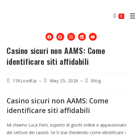
0
Casino sicuri non AAMS: Come
identificare siti affidabili
15XLoadUp
May 25, 2026
Blog
Casino sicuri non AAMS: Come
identificare siti affidabili
Mi chiamo Luca Ferri, esperto di giochi online e appassionato
del settore dei casinò. Se ti stai chiedendo come identificare i