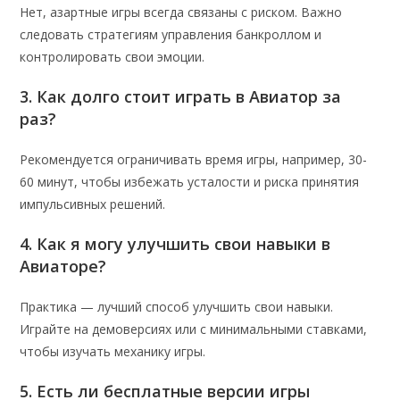
Нет, азартные игры всегда связаны с риском. Важно
следовать стратегиям управления банкроллом и
контролировать свои эмоции.
3. Как долго стоит играть в Авиатор за
раз?
Рекомендуется ограничивать время игры, например, 30-
60 минут, чтобы избежать усталости и риска принятия
импульсивных решений.
4. Как я могу улучшить свои навыки в
Авиаторе?
Практика — лучший способ улучшить свои навыки.
Играйте на демоверсиях или с минимальными ставками,
чтобы изучать механику игры.
5. Есть ли бесплатные версии игры