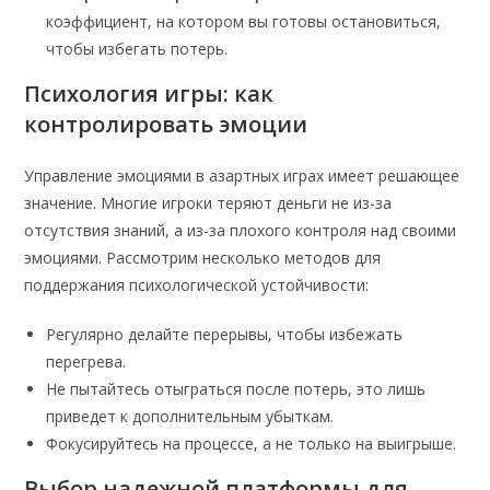
коэффициент, на котором вы готовы остановиться,
чтобы избегать потерь.
Психология игры: как
контролировать эмоции
Управление эмоциями в азартных играх имеет решающее
значение. Многие игроки теряют деньги не из-за
отсутствия знаний, а из-за плохого контроля над своими
эмоциями. Рассмотрим несколько методов для
поддержания психологической устойчивости:
Регулярно делайте перерывы, чтобы избежать
перегрева.
Не пытайтесь отыграться после потерь, это лишь
приведет к дополнительным убыткам.
Фокусируйтесь на процессе, а не только на выигрыше.
Выбор надежной платформы для