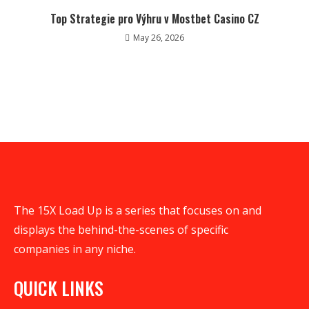
Top Strategie pro Výhru v Mostbet Casino CZ
May 26, 2026
The 15X Load Up is a series that focuses on and
displays the behind-the-scenes of specific
companies in any niche.
QUICK LINKS