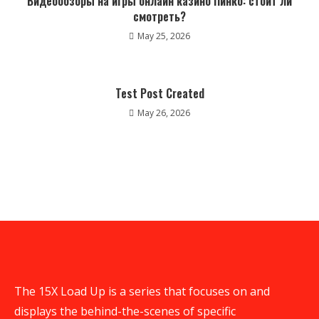
Видеообзоры на игры онлайн казино Пинко: стоит ли
смотреть?
May 25, 2026
Test Post Created
May 26, 2026
The 15X Load Up is a series that focuses on and
displays the behind-the-scenes of specific