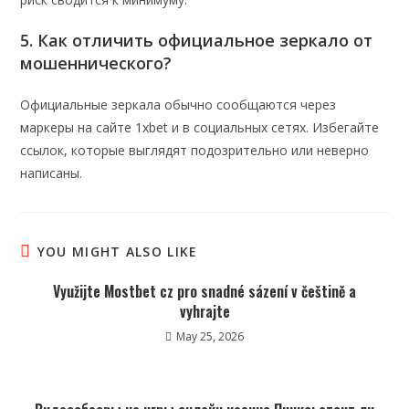
5. Как отличить официальное зеркало от
мошеннического?
Официальные зеркала обычно сообщаются через
маркеры на сайте 1xbet и в социальных сетях. Избегайте
ссылок, которые выглядят подозрительно или неверно
написаны.
YOU MIGHT ALSO LIKE
Využijte Mostbet cz pro snadné sázení v češtině a
vyhrajte
May 25, 2026