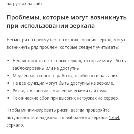
нагрузках на сайт.
Проблемы, которые могут возникнуть
при использовании зеркала
Несмотря на преимущества использования зеркал, могут
возникнуть ряд проблем, которые следует учитывать:
Ненадежность некоторых зеркал, которые могут быть
заблокированы или не доступны.
Медленная скорость работы, особенно в часы пик.
Не все функции могут быть доступны на зеркале.
Риски, связанные с мошенническими сайтами.
Технические сбои при высоких нагрузках на сервер.
Чтобы минимизировать риски, всегда проверяйте
актуальность и надежность выбранного зеркала
1xbet
зеркало
.