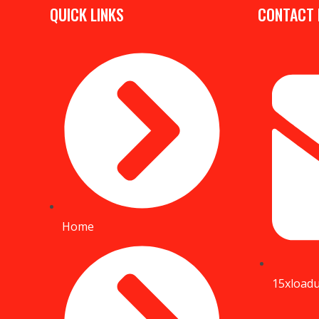
QUICK LINKS
CONTACT 
Home
15xload