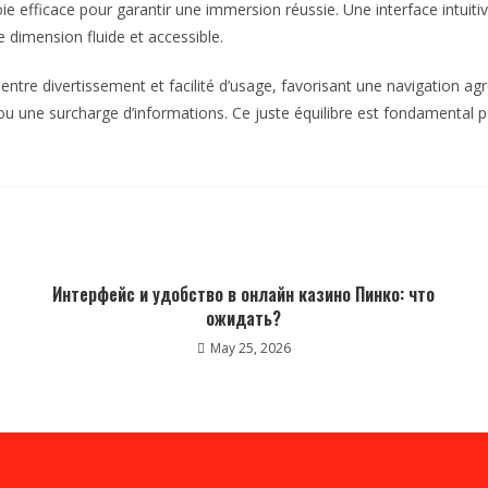
oie efficace pour garantir une immersion réussie. Une interface intuitive
 dimension fluide et accessible.
ntre divertissement et facilité d’usage, favorisant une navigation agré
 ou une surcharge d’informations. Ce juste équilibre est fondamental
Интерфейс и удобство в онлайн казино Пинко: что
ожидать?
May 25, 2026