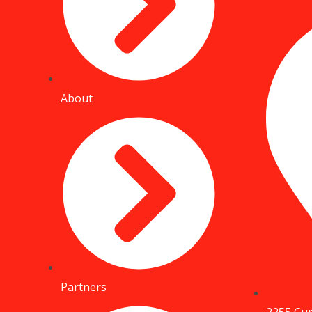
About
Partners