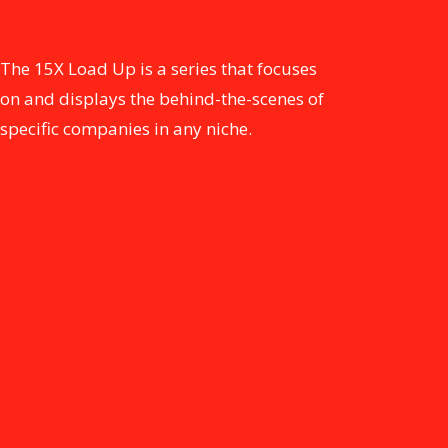
The 15X Load Up is a series that focuses
on and displays the behind-the-scenes of
specific companies in any niche.