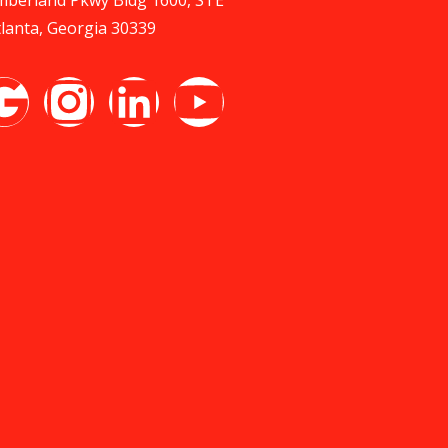
mberland Pkwy Bldg 1600, STE
tlanta, Georgia 30339