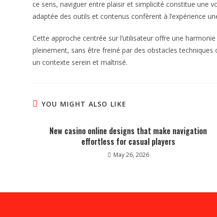
ce sens, naviguer entre plaisir et simplicité constitue une v
adaptée des outils et contenus confèrent à l’expérience une
Cette approche centrée sur l’utilisateur offre une harmonie e
pleinement, sans être freiné par des obstacles techniques
un contexte serein et maîtrisé.
YOU MIGHT ALSO LIKE
New casino online designs that make navigation
effortless for casual players
May 26, 2026