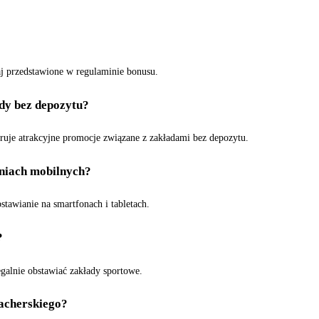
aj przedstawione w regulaminie bonusu.
ady bez depozytu?
uje atrakcyjne promocje związane z zakładami bez depozytu.
eniach mobilnych?
tawianie na smartfonach i tabletach.
?
galnie obstawiać zakłady sportowe.
macherskiego?