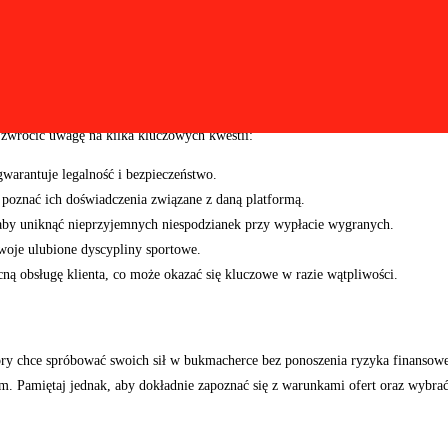
 korzystając z przyznanych środków.
oje ewentualne wygrane.
 zwrócić uwagę na kilka kluczowych kwestii:
warantuje legalność i bezpieczeństwo.
 poznać ich doświadczenia związane z daną platformą.
aby uniknąć nieprzyjemnych niespodzianek przy wypłacie wygranych.
woje ulubione dyscypliny sportowe.
 obsługę klienta, co może okazać się kluczowe w razie wątpliwości.
tóry chce spróbować swoich sił w bukmacherce bez ponoszenia ryzyka finansowe
niem. Pamiętaj jednak, aby dokładnie zapoznać się z warunkami ofert oraz wy