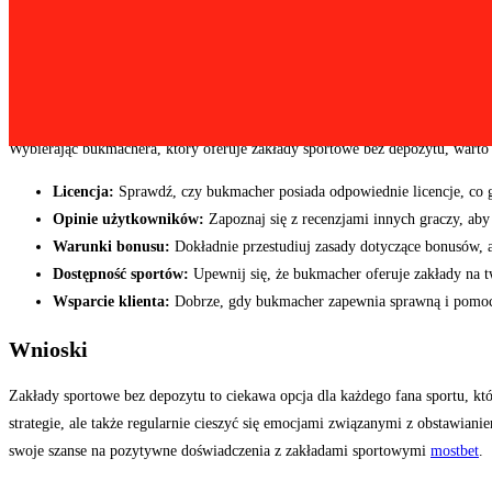
Obstawianie:
Zacznij stawiać zakłady w zgodzie z warunkami oferty,
Wypłaty:
Po spełnieniu warunków obrotu, będziesz mógł wypłacić sw
Na co zwrócić uwagę przy wyborze bukmachera?
Wybierając bukmachera, który oferuje zakłady sportowe bez depozytu, warto
Licencja:
Sprawdź, czy bukmacher posiada odpowiednie licencje, co g
Opinie użytkowników:
Zapoznaj się z recenzjami innych graczy, aby
Warunki bonusu:
Dokładnie przestudiuj zasady dotyczące bonusów, 
Dostępność sportów:
Upewnij się, że bukmacher oferuje zakłady na t
Wsparcie klienta:
Dobrze, gdy bukmacher zapewnia sprawną i pomocną
Wnioski
Zakłady sportowe bez depozytu to ciekawa opcja dla każdego fana sportu, k
strategie, ale także regularnie cieszyć się emocjami związanymi z obstawia
swoje szanse na pozytywne doświadczenia z zakładami sportowymi
mostbet
.