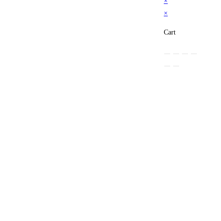
×
×
Cart