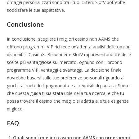
omaggi personalizzati sono tra i tuoi criteri, SlotV potrebbe
soddisfare le tue aspettative.
Conclusione
In conclusione, scegliere i migliori casino non AAMS che
offrono programmi VIP richiede un’attenta analisi delle opzioni
disponibili. CasinoX, Betwinner e SlotV rappresentano tre delle
scelte più vantaggiose sul mercato, ognuno con il proprio
programma VIP, vantaggi e svantaggi. La decisione finale
dovrebbe basarsi sulle tue preferenze personali riguardo ai
giochi, ai metodi di pagamento e ai requisiti di puntata. Spero
che questa guida ti sia stata utile nella tua ricerca, e che tu
possa trovare il casino che meglio si adatta alle tue esigenze
di gioco.
FAQ
Quali sono i migliori casino non AAMS con programmi