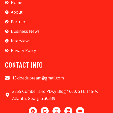
Home
About
Partners
Business News
Interviews
Privacy Policy
CONTACT INFO
15xloadupteam@gmail.com
2255 Cumberland Pkwy Bldg 1600, STE 115-A,
Atlanta, Georgia 30339