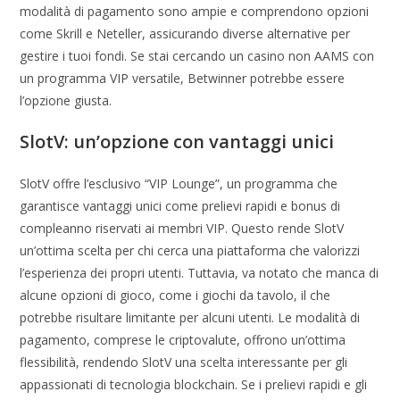
modalità di pagamento sono ampie e comprendono opzioni
come Skrill e Neteller, assicurando diverse alternative per
gestire i tuoi fondi. Se stai cercando un casino non AAMS con
un programma VIP versatile, Betwinner potrebbe essere
l’opzione giusta.
SlotV: un’opzione con vantaggi unici
SlotV offre l’esclusivo “VIP Lounge”, un programma che
garantisce vantaggi unici come prelievi rapidi e bonus di
compleanno riservati ai membri VIP. Questo rende SlotV
un’ottima scelta per chi cerca una piattaforma che valorizzi
l’esperienza dei propri utenti. Tuttavia, va notato che manca di
alcune opzioni di gioco, come i giochi da tavolo, il che
potrebbe risultare limitante per alcuni utenti. Le modalità di
pagamento, comprese le criptovalute, offrono un’ottima
flessibilità, rendendo SlotV una scelta interessante per gli
appassionati di tecnologia blockchain. Se i prelievi rapidi e gli