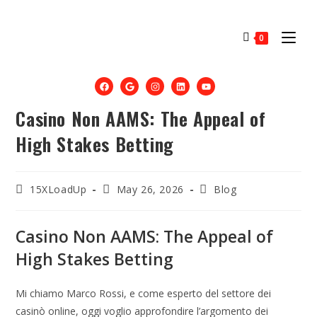
0
Casino Non AAMS: The Appeal of
High Stakes Betting
15XLoadUp
May 26, 2026
Blog
Casino Non AAMS: The Appeal of
High Stakes Betting
Mi chiamo Marco Rossi, e come esperto del settore dei
casinò online, oggi voglio approfondire l’argomento dei