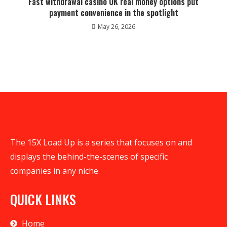
Fast withdrawal casino UK real money options put
payment convenience in the spotlight
May 26, 2026
The 15X Load Up is a series that focuses on and
displays the behind-the-scenes of specific
companies in any niche.
QUICK LINKS
Home