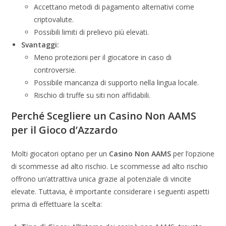
Accettano metodi di pagamento alternativi come
criptovalute.
Possibili limiti di prelievo più elevati.
Svantaggi:
Meno protezioni per il giocatore in caso di
controversie.
Possibile mancanza di supporto nella lingua locale.
Rischio di truffe su siti non affidabili.
Perché Scegliere un Casino Non AAMS
per il Gioco d’Azzardo
Molti giocatori optano per un
Casino Non AAMS
per l’opzione
di scommesse ad alto rischio. Le scommesse ad alto rischio
offrono un’attrattiva unica grazie al potenziale di vincite
elevate. Tuttavia, è importante considerare i seguenti aspetti
prima di effettuare la scelta: