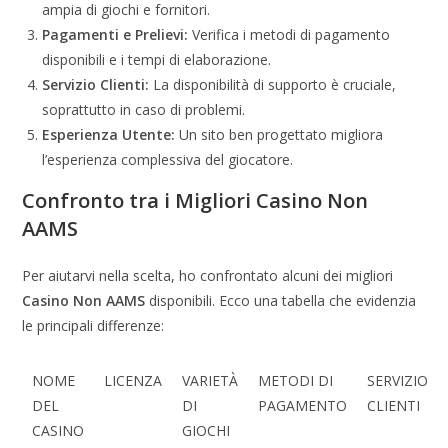
ampia di giochi e fornitori.
Pagamenti e Prelievi:
Verifica i metodi di pagamento
disponibili e i tempi di elaborazione.
Servizio Clienti:
La disponibilità di supporto è cruciale,
soprattutto in caso di problemi.
Esperienza Utente:
Un sito ben progettato migliora
l’esperienza complessiva del giocatore.
Confronto tra i Migliori Casino Non
AAMS
Per aiutarvi nella scelta, ho confrontato alcuni dei migliori
Casino Non AAMS
disponibili. Ecco una tabella che evidenzia
le principali differenze:
NOME
LICENZA
VARIETÀ
METODI DI
SERVIZIO
DEL
DI
PAGAMENTO
CLIENTI
CASINO
GIOCHI