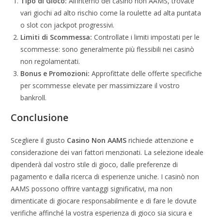
Tipo di Gioco:
All’interno dei casinò non AAMS, trovate
vari giochi ad alto rischio come la roulette ad alta puntata
o slot con jackpot progressivi.
Limiti di Scommessa:
Controllate i limiti impostati per le
scommesse: sono generalmente più flessibili nei casinò
non regolamentati.
Bonus e Promozioni:
Approfittate delle offerte specifiche
per scommesse elevate per massimizzare il vostro
bankroll.
Conclusione
Scegliere il giusto
Casino Non AAMS
richiede attenzione e
considerazione dei vari fattori menzionati. La selezione ideale
dipenderà dal vostro stile di gioco, dalle preferenze di
pagamento e dalla ricerca di esperienze uniche. I casinò non
AAMS possono offrire vantaggi significativi, ma non
dimenticate di giocare responsabilmente e di fare le dovute
verifiche affinché la vostra esperienza di gioco sia sicura e